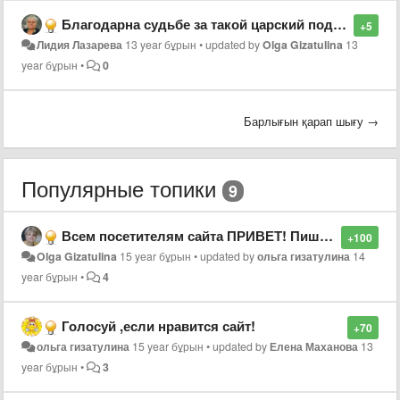
Благодарна судьбе за такой царский подарок! Горжусь дружбой с ВамиЙ
+5
Лидия Лазарева
13 year бұрын
•
updated by
Olga Gizatulina
13
year бұрын
•
0
Барлығын қарап шығу →
Популярные топики
9
Всем посетителям сайта ПРИВЕТ! Пишите свои отзывы!
+100
Olga Gizatulina
15 year бұрын
•
updated by
ольга гизатулина
14
year бұрын
•
4
Голосуй ,если нравится сайт!
+70
ольга гизатулина
15 year бұрын
•
updated by
Елена Маханова
13
year бұрын
•
3