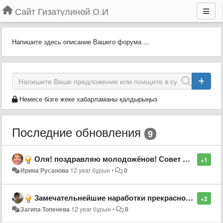
Сайт Гизатулиной О.И
Напишите здесь описание Вашего форума ...
Немесе бізге жеке хабарламаны қалдырыңыз
Последние обновления
9
Оля! поздравляю молодожёнов! Совет да любовь на долгие лета!
+1
Ирина Русанова
12 year бұрын
•
0
Замечательнейшие наработки прекрасного педагога! Всё интересно, полезно, познавательно! Повезло студентам с таким педагогом!
+2
Загипа Топенева
12 year бұрын
•
0