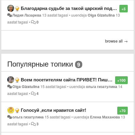
Благодарна судьбе за такой царский подарок! Горжусь дружбой с ВамиЙ
+5
Лидия Лазарева
13 aastat tagasi
•
uuendaja
Olga Gizatulina
13
aastat tagasi
•
0
browse all →
Популярные топики
9
Всем посетителям сайта ПРИВЕТ! Пишите свои отзывы!
+100
Olga Gizatulina
15 aastat tagasi
•
uuendaja
ольга гизатулина
14
aastat tagasi
•
4
Голосуй ,если нравится сайт!
+70
ольга гизатулина
15 aastat tagasi
•
uuendaja
Елена Маханова
13
aastat tagasi
•
3