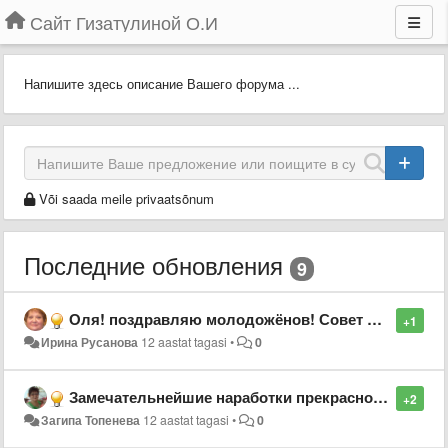
Сайт Гизатулиной О.И
Напишите здесь описание Вашего форума ...
Või saada meile privaatsõnum
Последние обновления
9
Оля! поздравляю молодожёнов! Совет да любовь на долгие лета!
+1
Ирина Русанова
12 aastat tagasi
•
0
Замечательнейшие наработки прекрасного педагога! Всё интересно, полезно, познавательно! Повезло студентам с таким педагогом!
+2
Загипа Топенева
12 aastat tagasi
•
0