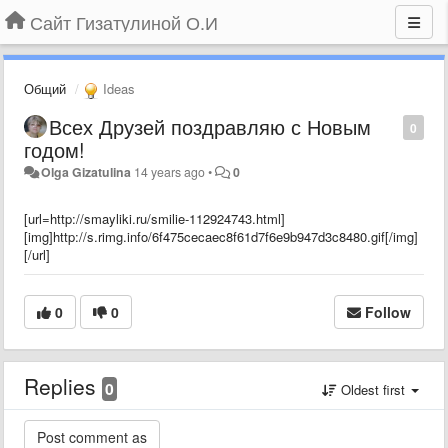
Сайт Гизатулиной О.И
Общий
Ideas
Всех Друзей поздравляю с Новым
0
годом!
Olga Gizatulina
14 years ago
•
0
[url=http://smayliki.ru/smilie-112924743.html]
[img]http://s.rimg.info/6f475cecaec8f61d7f6e9b947d3c8480.gif[/img]
[/url]
0
0
Follow
Replies
0
Oldest first